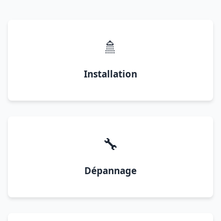
🚿
Installation
🔧
Dépannage