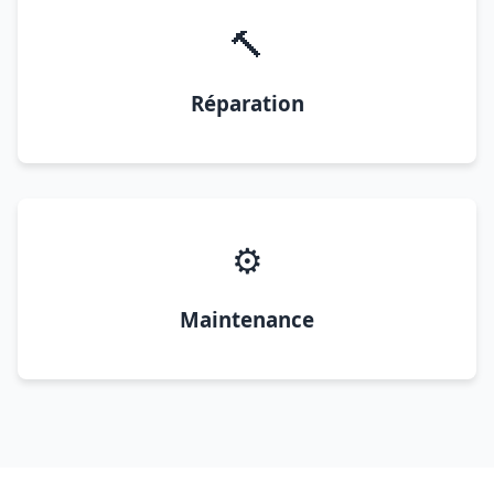
🔨
Réparation
⚙️
Maintenance