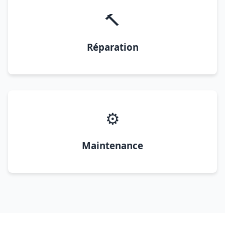
🔨
Réparation
⚙️
Maintenance