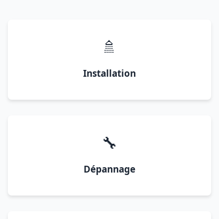
🚿
Installation
🔧
Dépannage