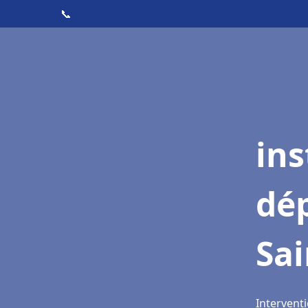
📞
ins
dé
Sai
Interventi