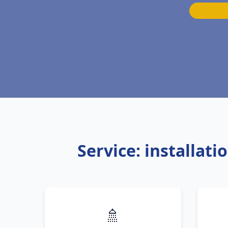
Service: installat
🚿