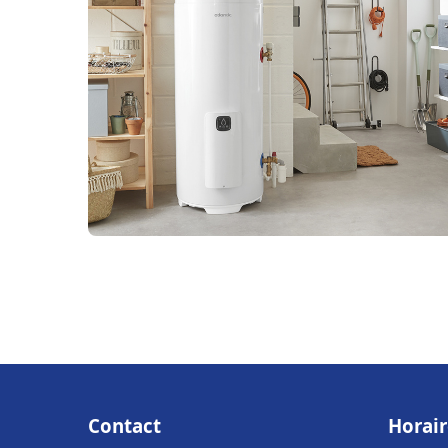
Contact
Horair