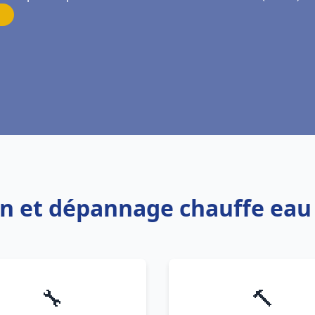
ion et dépannage chauffe eau 
🔧
🔨