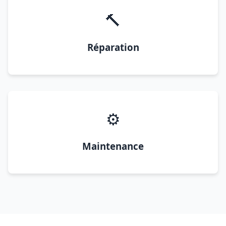
🔨
Réparation
⚙️
Maintenance