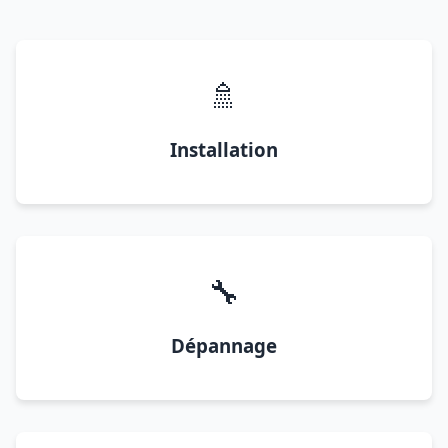
🚿
Installation
🔧
Dépannage