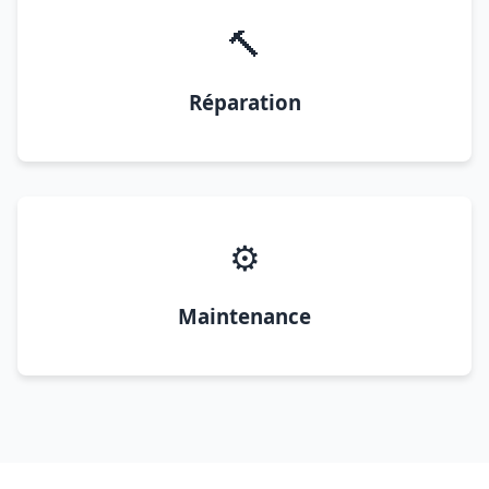
🔨
Réparation
⚙️
Maintenance