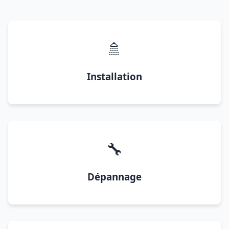
🚿
Installation
🔧
Dépannage