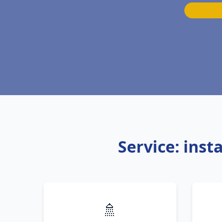
Service: inst
🚿