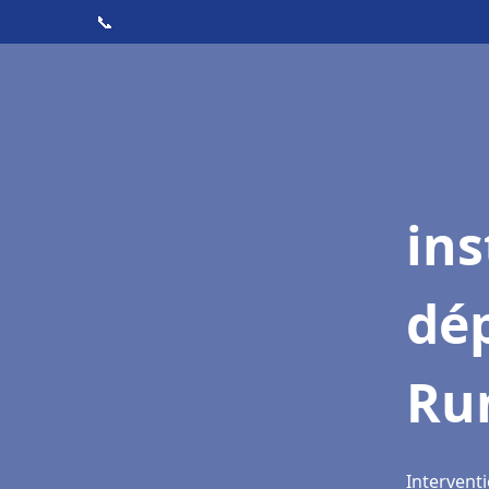
📞
ins
dé
Ru
Interventi