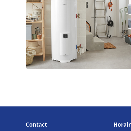
Contact
Horair