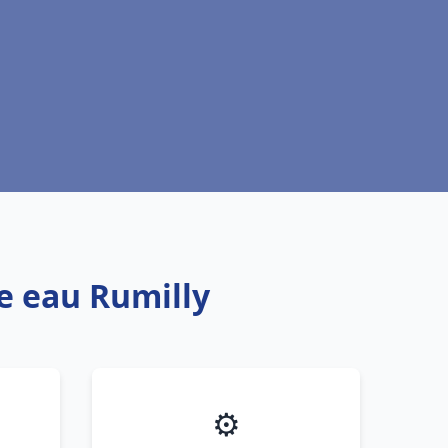
fe eau Rumilly
⚙️