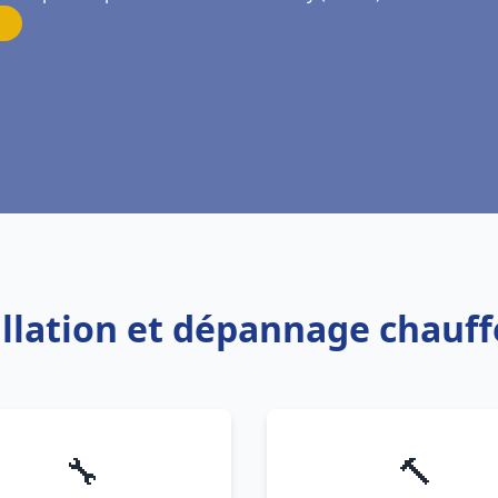
allation et dépannage chauf
🔧
🔨