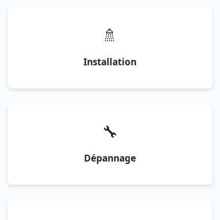
🚿
Installation
🔧
Dépannage