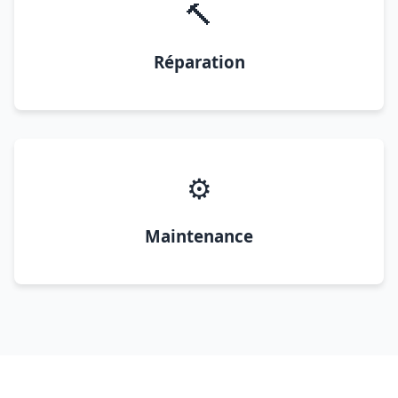
🔨
Réparation
⚙️
Maintenance