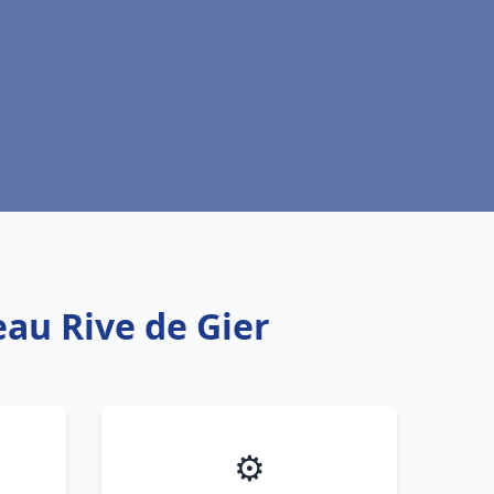
eau Rive de Gier
⚙️