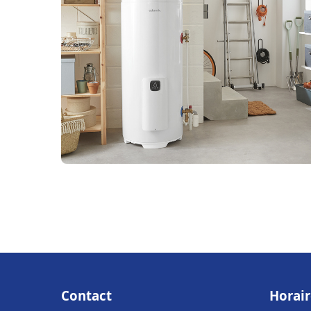
Contact
Horair