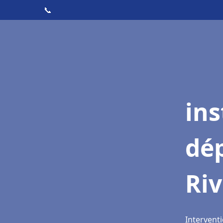
📞
ins
dé
Riv
Interventi