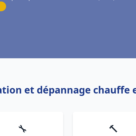
lation et dépannage chauffe 
🔧
🔨