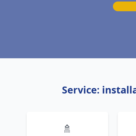
Service: instal
🚿