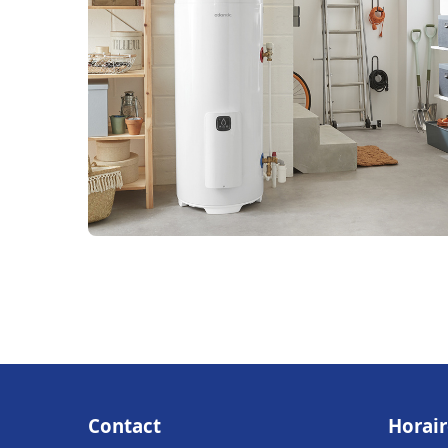
Contact
Horair