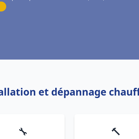
tallation et dépannage chau
🔧
🔨