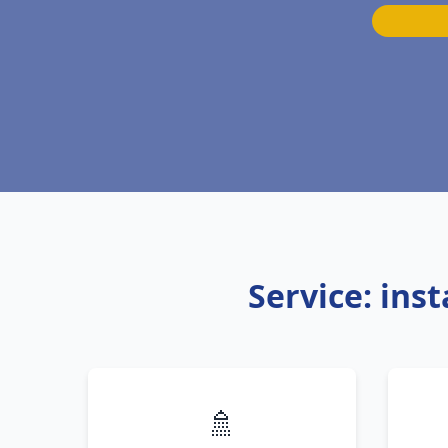
Service: ins
🚿