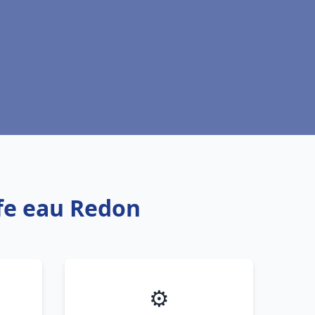
ffe eau Redon
⚙️