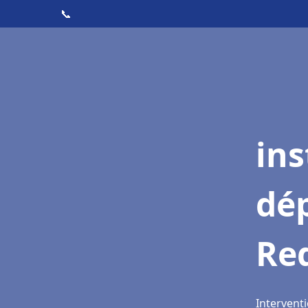
📞
ins
dé
Re
Intervent