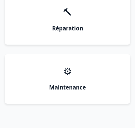
🔨
Réparation
⚙️
Maintenance