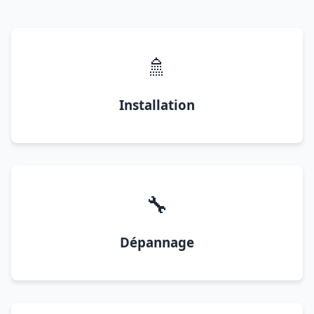
🚿
Installation
🔧
Dépannage