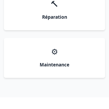
🔨
Réparation
⚙️
Maintenance