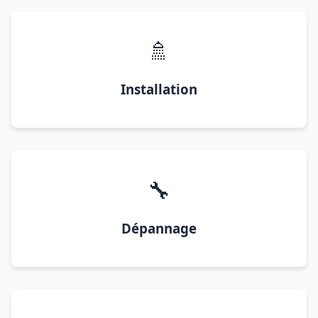
🚿
Installation
🔧
Dépannage