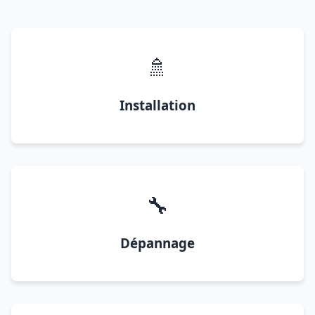
🚿
Installation
🔧
Dépannage