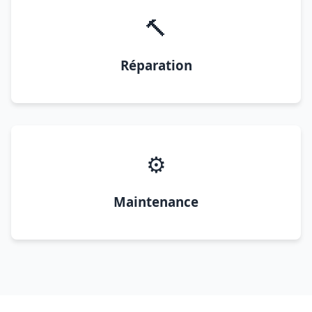
🔨
Réparation
⚙️
Maintenance