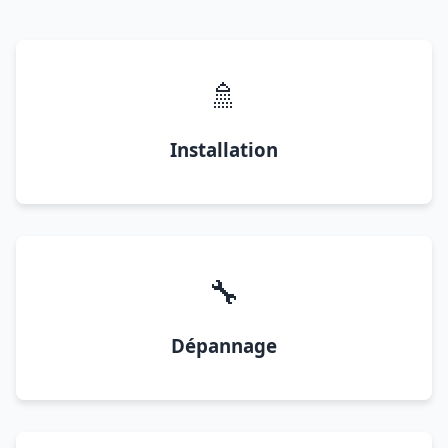
🚿
Installation
🔧
Dépannage