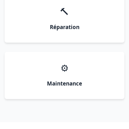
🔨
Réparation
⚙️
Maintenance