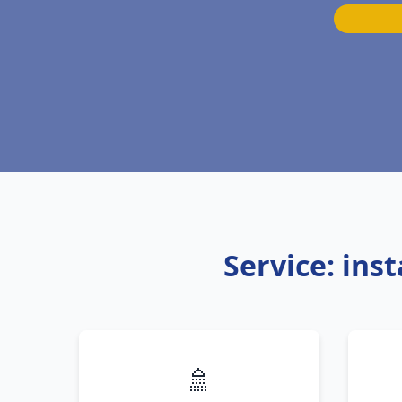
Service: ins
🚿