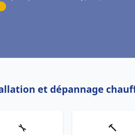
tallation et dépannage chauf
🔧
🔨