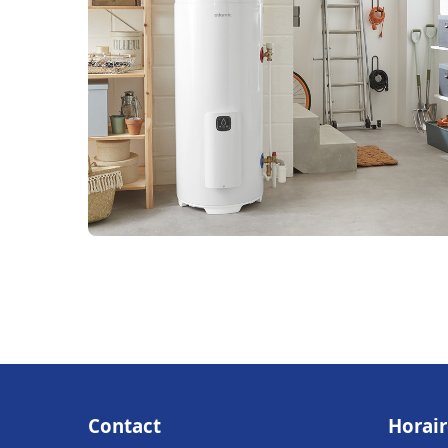
Contact
Horair