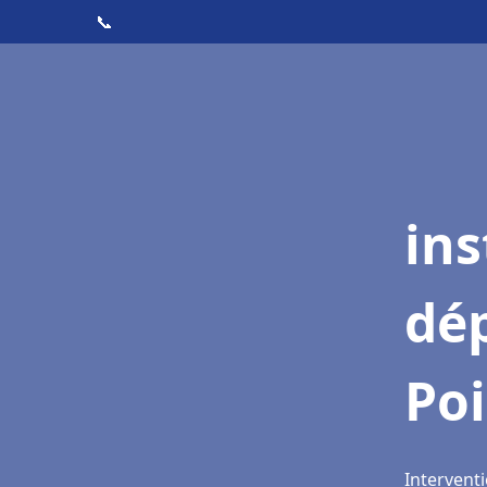
📞
ins
dé
Poi
Interventi