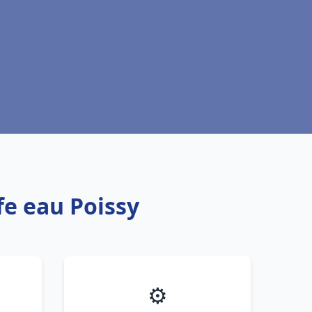
fe eau Poissy
⚙️