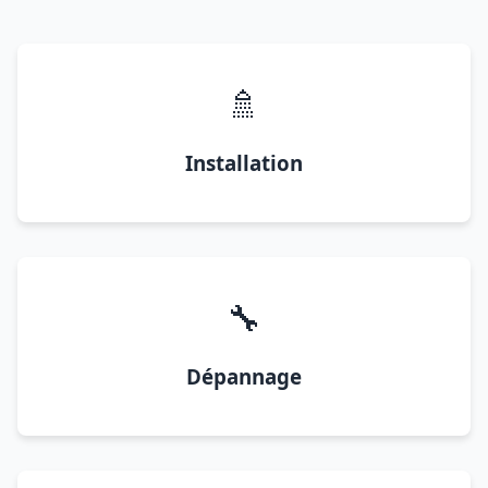
🚿
Installation
🔧
Dépannage