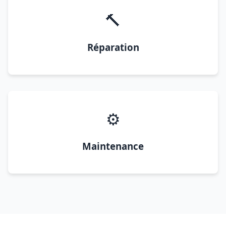
🔨
Réparation
⚙️
Maintenance