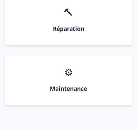
🔨
Réparation
⚙️
Maintenance