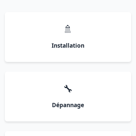
🚿
Installation
🔧
Dépannage