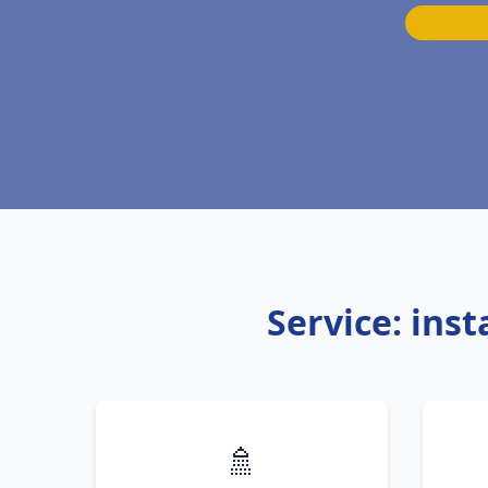
Service: ins
🚿