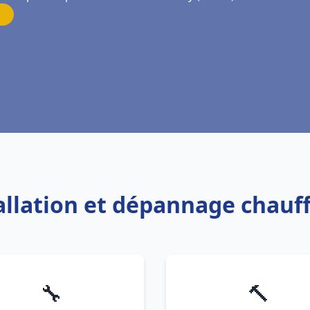
tallation et dépannage chauf
🔧
🔨