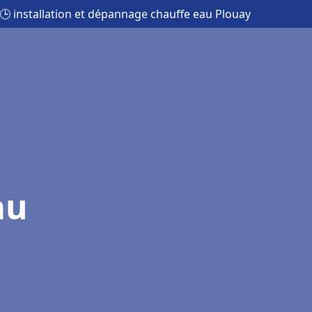
🕒 installation et dépannage chauffe eau Plouay
au