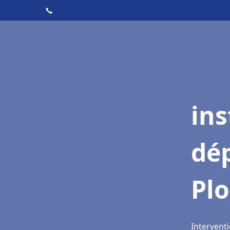
📞
ins
dé
Pl
Interventi