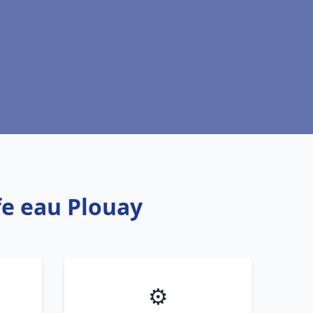
fe eau Plouay
⚙️