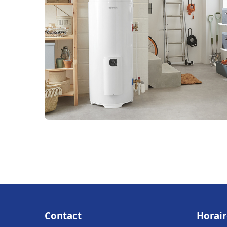
Contact
Horair