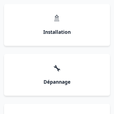
🚿
Installation
🔧
Dépannage