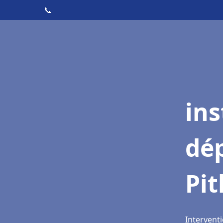
📞
ins
dé
Pit
Interventi