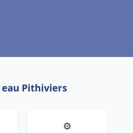
 eau Pithiviers
⚙️