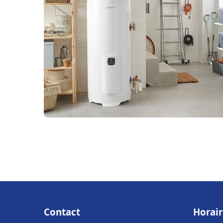
Contact
Horair