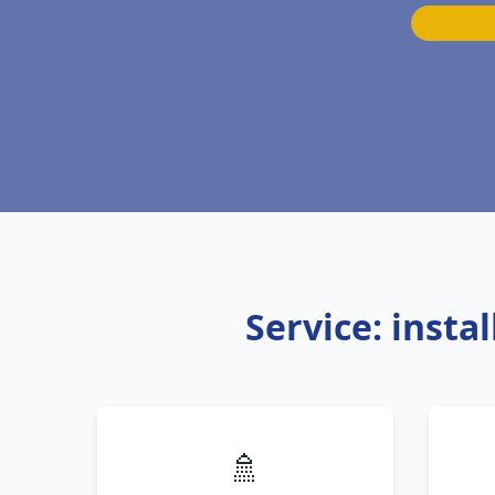
Service: insta
🚿