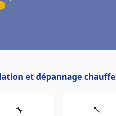
llation et dépannage chauffe
🔧
🔨