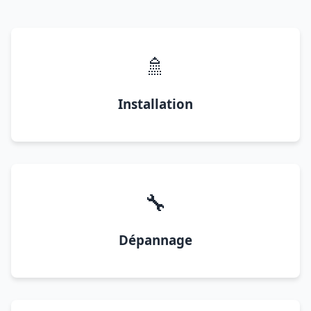
🚿
Installation
🔧
Dépannage