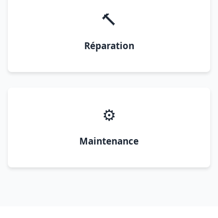
🔨
Réparation
⚙️
Maintenance