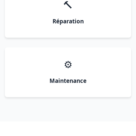
🔨
Réparation
⚙️
Maintenance