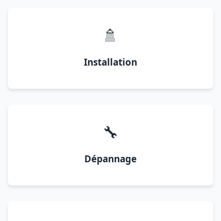
🚿
Installation
🔧
Dépannage