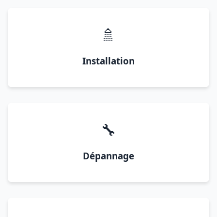
🚿
Installation
🔧
Dépannage