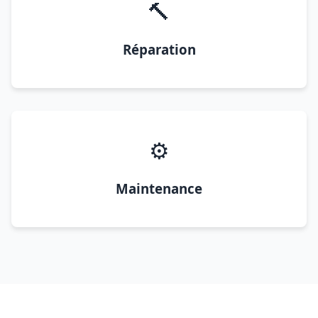
🔨
Réparation
⚙️
Maintenance