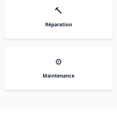
🔨
Réparation
⚙️
Maintenance