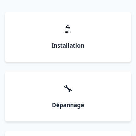
🚿
Installation
🔧
Dépannage