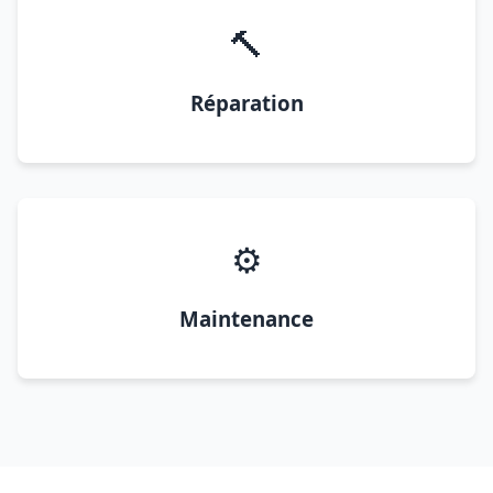
🔨
Réparation
⚙️
Maintenance