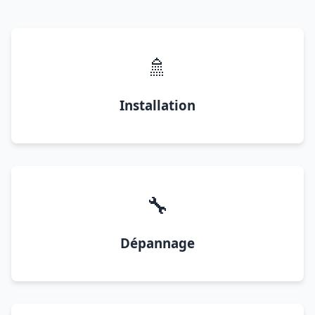
🚿
Installation
🔧
Dépannage