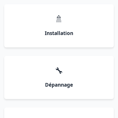
🚿
Installation
🔧
Dépannage