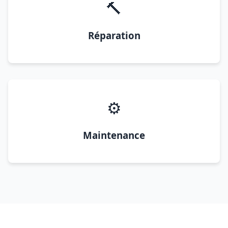
🔨
Réparation
⚙️
Maintenance