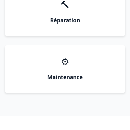
🔨
Réparation
⚙️
Maintenance