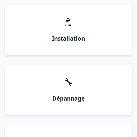
🚿
Installation
🔧
Dépannage