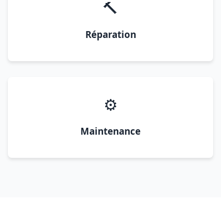
🔨
Réparation
⚙️
Maintenance