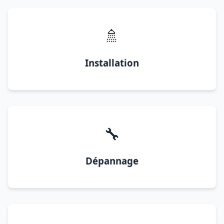
🚿
Installation
🔧
Dépannage