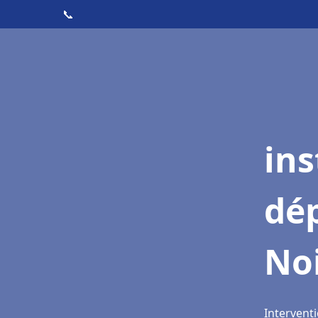
📞
ins
dé
Noi
Interventi