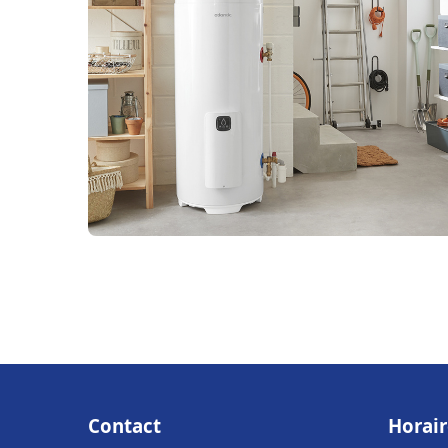
Contact
Horair