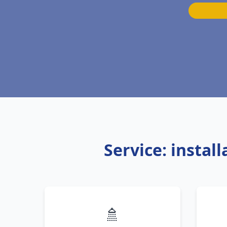
Service: instal
🚿