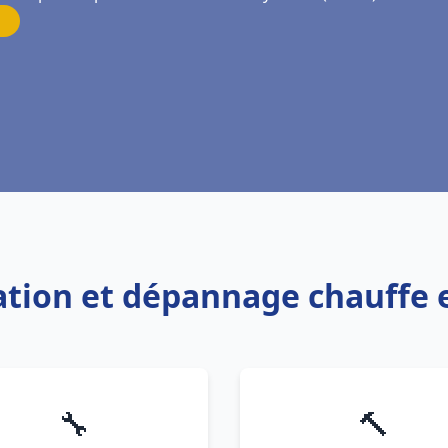
lation et dépannage chauffe 
🔧
🔨