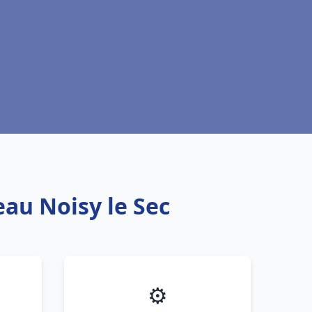
eau Noisy le Sec
⚙️