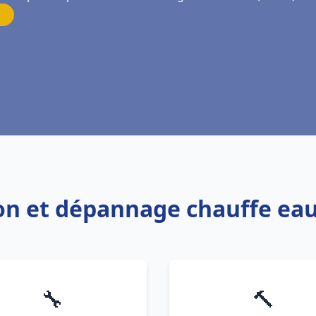
tion et dépannage chauffe ea
🔧
🔨