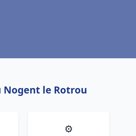
u Nogent le Rotrou
⚙️