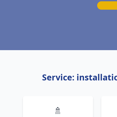
Service: installa
🚿