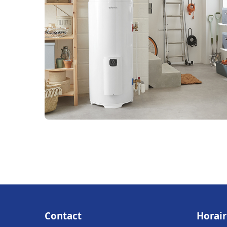
Contact
Horair