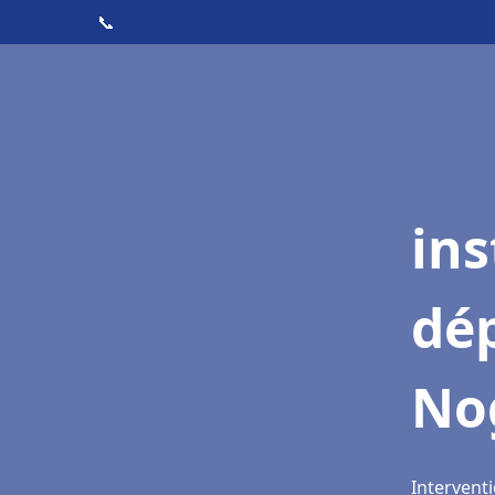
📞
ins
dé
No
Intervent