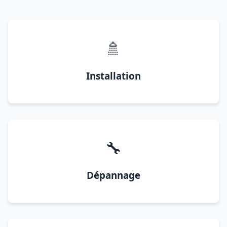
🚿
Installation
🔧
Dépannage