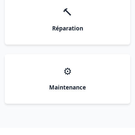
🔨
Réparation
⚙️
Maintenance