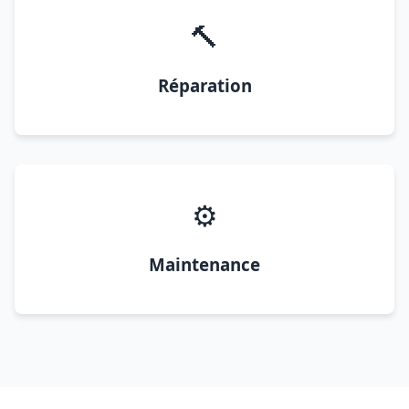
🔨
Réparation
⚙️
Maintenance