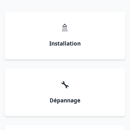
🚿
Installation
🔧
Dépannage