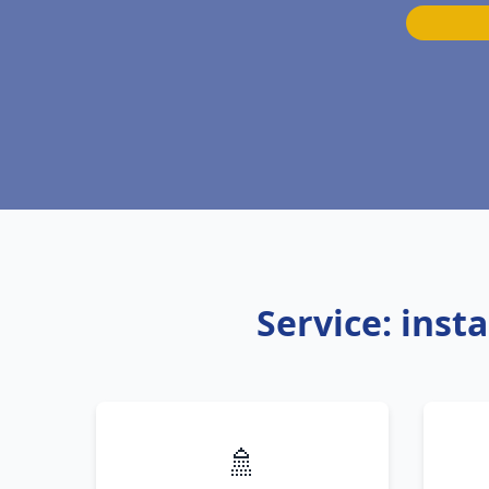
Service: inst
🚿