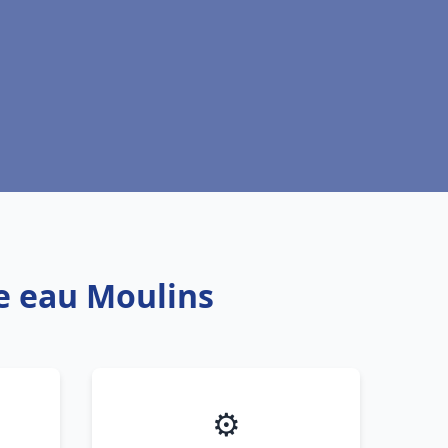
fe eau Moulins
⚙️