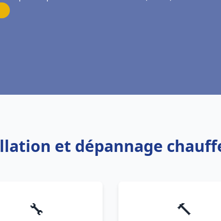
allation et dépannage chauf
🔧
🔨