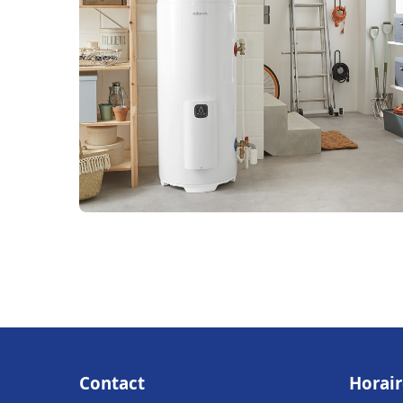
Contact
Horair