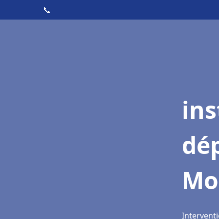
📞
ins
dé
Mo
Interventi