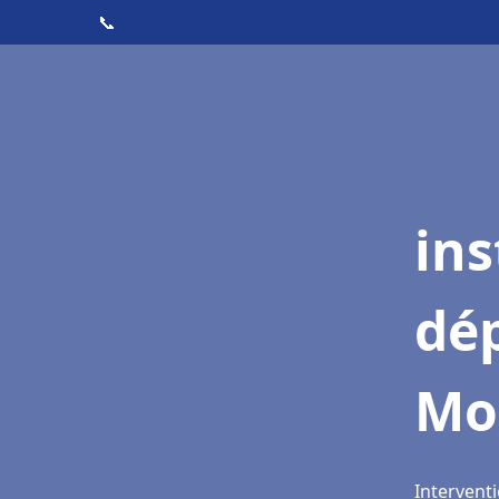
📞
ins
dé
Mo
Interventi