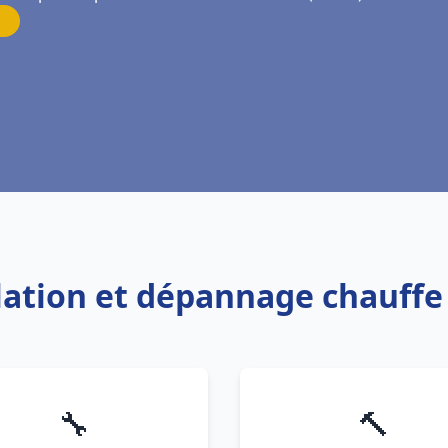
llation et dépannage chauff
🔧
🔨