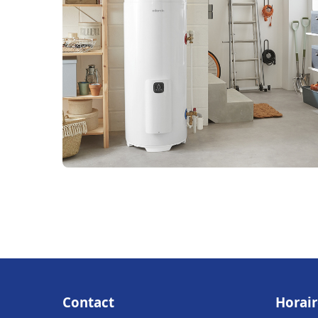
Contact
Horair