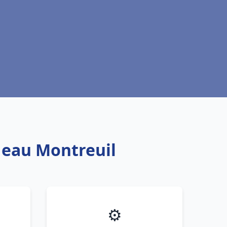
e eau Montreuil
⚙️