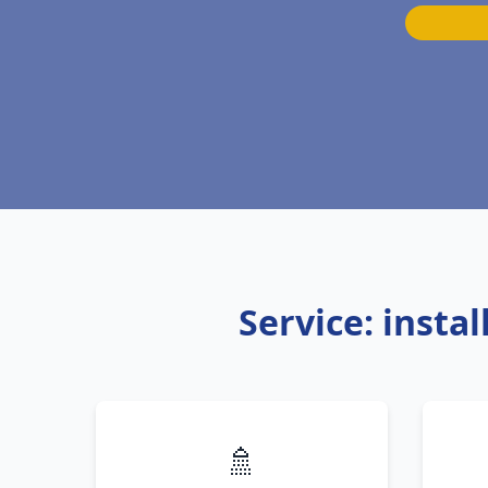
Service: insta
🚿