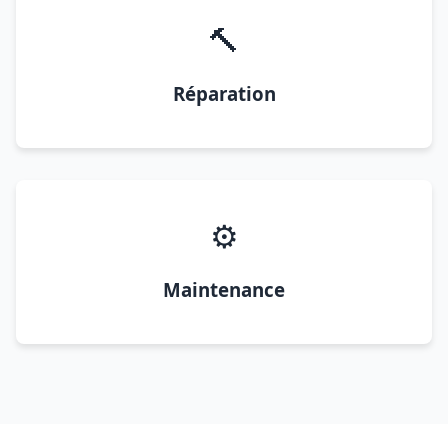
🔨
Réparation
⚙️
Maintenance