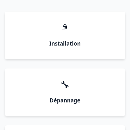
🚿
Installation
🔧
Dépannage