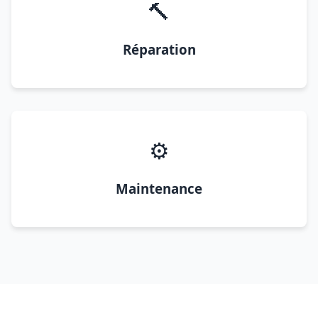
🔨
Réparation
⚙️
Maintenance