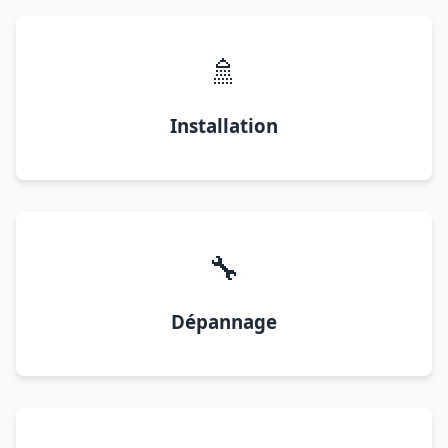
🚿
Installation
🔧
Dépannage