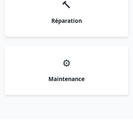
🔨
Réparation
⚙️
Maintenance