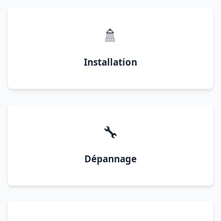
🚿
Installation
🔧
Dépannage