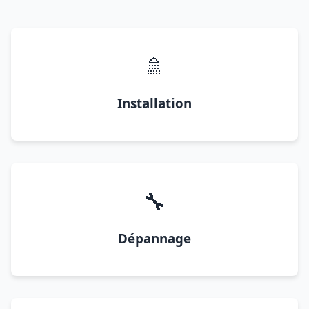
🚿
Installation
🔧
Dépannage