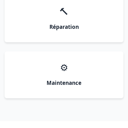
🔨
Réparation
⚙️
Maintenance