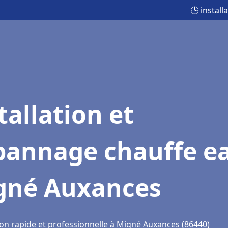
🕒 instal
tallation et
pannage chauffe e
gné Auxances
ion rapide et professionnelle à Migné Auxances (86440)