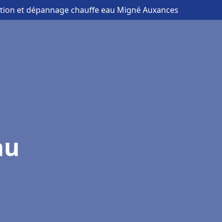
lation et dépannage chauffe eau Migné Auxances
au