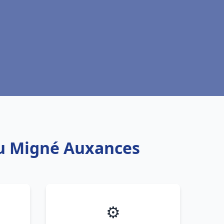
au Migné Auxances
⚙️