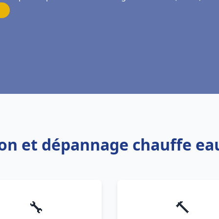
ation et dépannage chauffe e
🔧
🔨