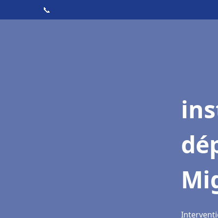
📞
ins
dé
Mi
Intervent