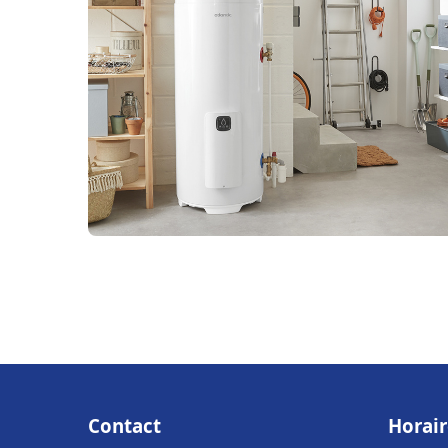
Contact
Horair