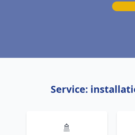
Service: install
🚿