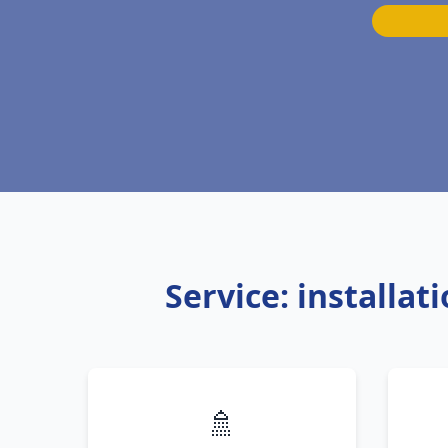
Service: installa
🚿