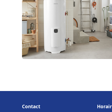
Contact
Horair