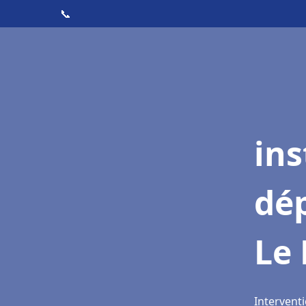
📞
ins
dé
Le 
Interventi