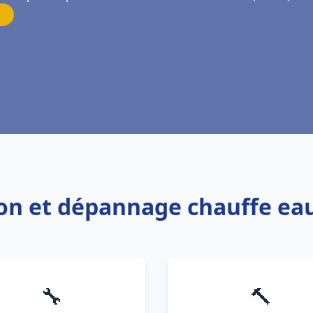
tion et dépannage chauffe ea
🔧
🔨