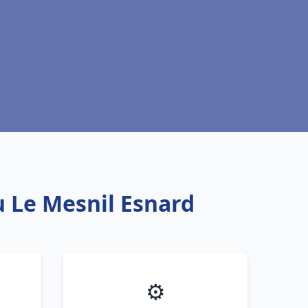
u Le Mesnil Esnard
⚙️