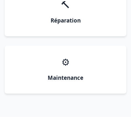
🔨
Réparation
⚙️
Maintenance