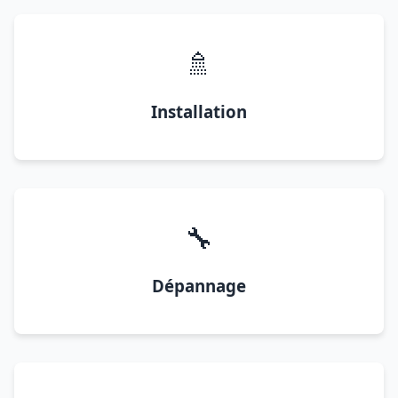
🚿
Installation
🔧
Dépannage