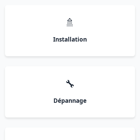
🚿
Installation
🔧
Dépannage