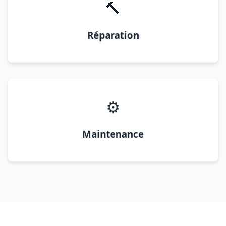
🔨
Réparation
⚙️
Maintenance