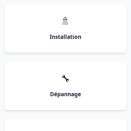
🚿
Installation
🔧
Dépannage