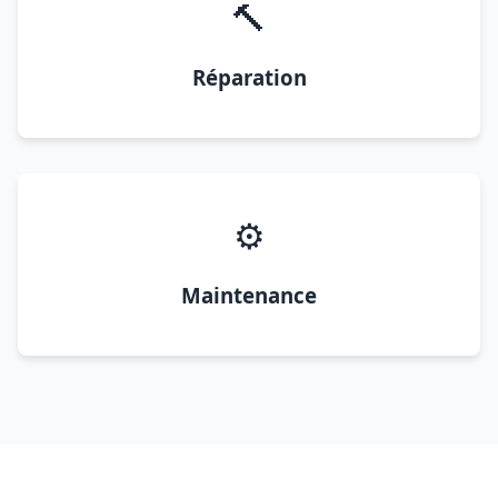
🔨
Réparation
⚙️
Maintenance