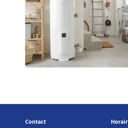
Contact
Horair