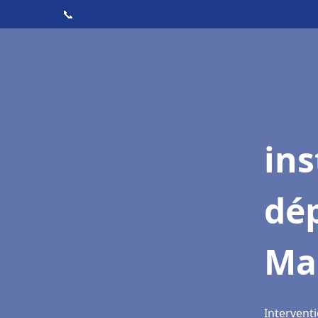
📞
ins
dé
Ma
Interventi