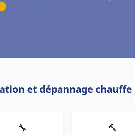
llation et dépannage chauffe
🔧
🔨