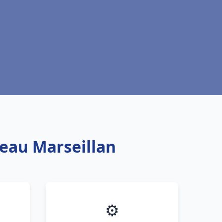
 eau Marseillan
⚙️