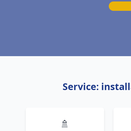
Service: insta
🚿