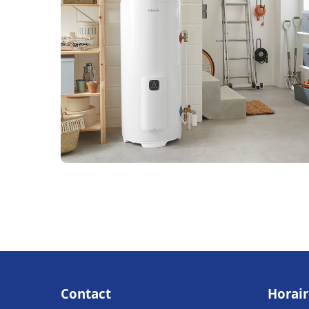
Contact
Horair