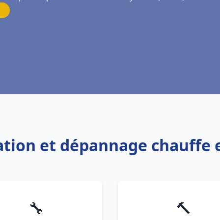
lation et dépannage chauffe 
🔧
🔨