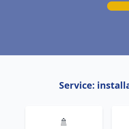
Service: instal
🚿