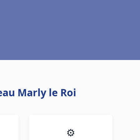
eau Marly le Roi
⚙️