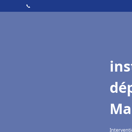
📞
ins
dé
Mar
Interventi