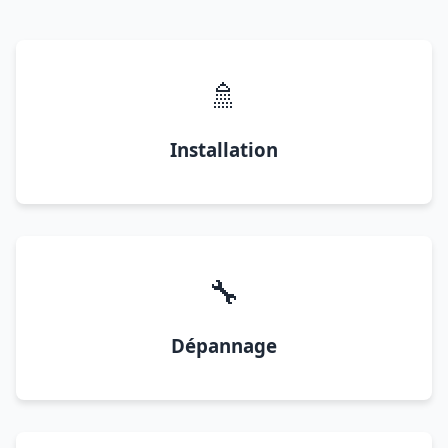
🚿
Installation
🔧
Dépannage