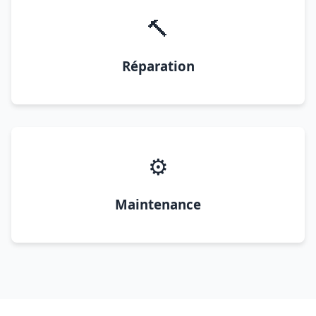
🔨
Réparation
⚙️
Maintenance