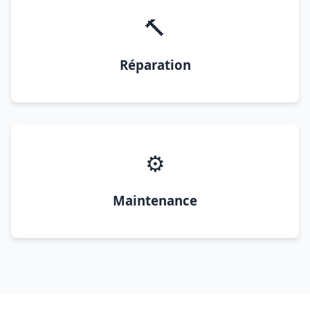
🔨
Réparation
⚙️
Maintenance