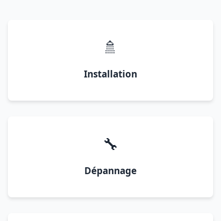
🚿
Installation
🔧
Dépannage