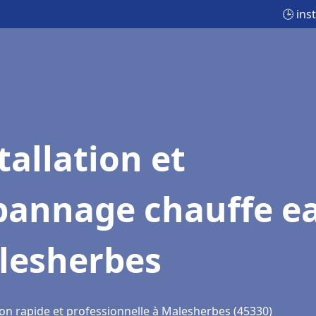
🕒 ins
tallation et
pannage chauffe e
lesherbes
ion rapide et professionnelle à Malesherbes (45330)