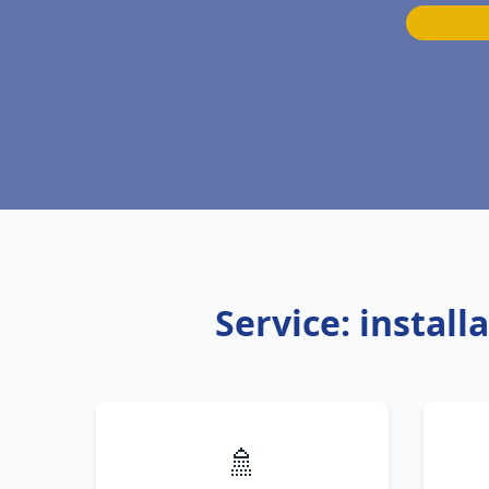
Service: instal
🚿