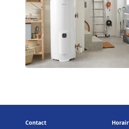
Contact
Horair