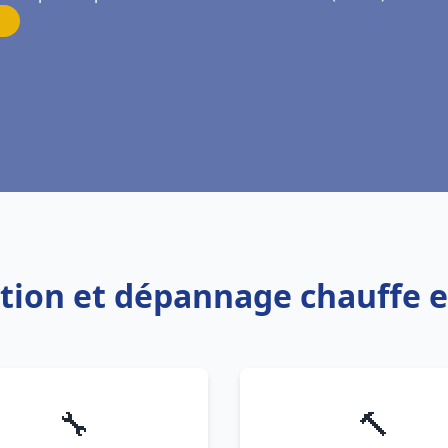
lation et dépannage chauffe
🔧
🔨