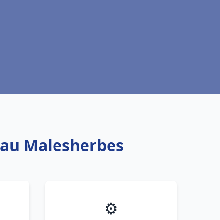
 eau Malesherbes
⚙️