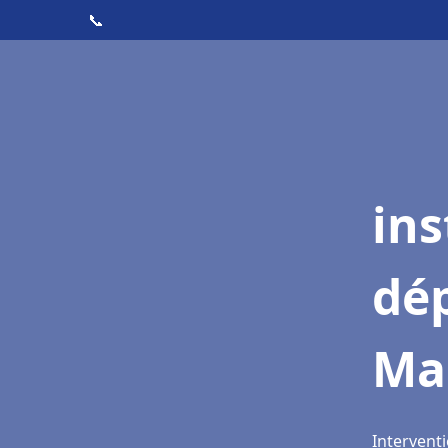
📞
ins
dé
Ma
Intervent