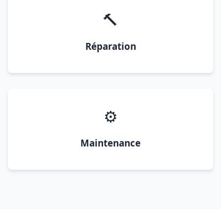
🔨
Réparation
⚙️
Maintenance