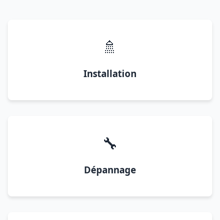
🚿
Installation
🔧
Dépannage