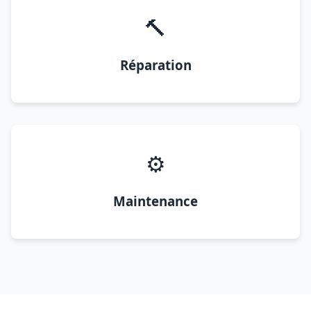
🔨
Réparation
⚙️
Maintenance