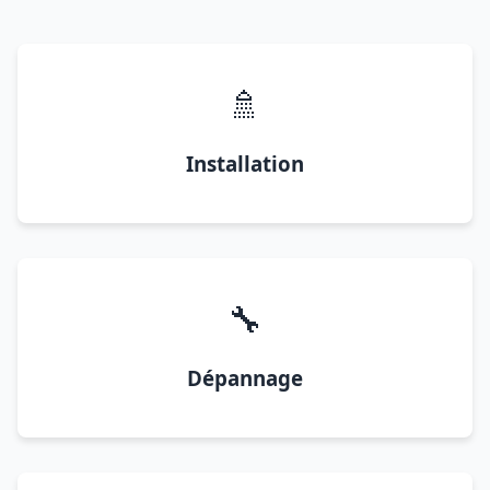
🚿
Installation
🔧
Dépannage