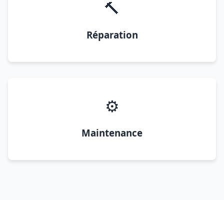
🔨
Réparation
⚙️
Maintenance