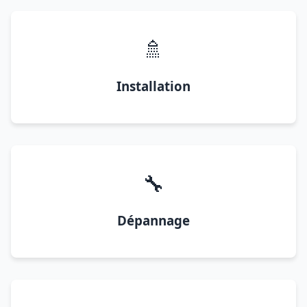
🚿
Installation
🔧
Dépannage